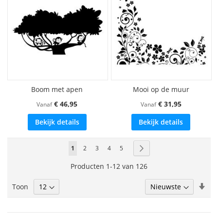
Boom met apen
Mooi op de muur
€ 46,95
€ 31,95
Vanaf
Vanaf
Bekijk details
Bekijk details
Pagina
U
Pagina
Pagina
Pagina
Pagina
Pagina
Volgende
1
2
3
4
5
lees
Producten
1
-
12
van
126
momenteel
Van
Toon
pagina
laa
naa
hoo