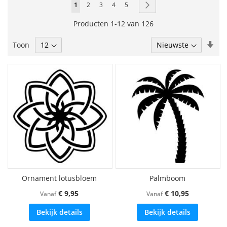
Pagina
U
Pagina
Pagina
Pagina
Pagina
Pagina
Volgende
1
2
3
4
5
lees
Producten
1
-
12
van
126
momenteel
Van
Toon
pagina
laa
naa
hoo
sor
Ornament lotusbloem
Palmboom
€ 9,95
€ 10,95
Vanaf
Vanaf
Bekijk details
Bekijk details