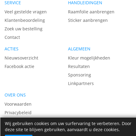
SERVICE
HANDLEIDINGEN
sor
Veel gestelde vragen
Raamfolie aanbrengen
Klantenbeoordeling
Sticker aanbrengen
Zoek uw bestelling
Contact
ACTIES
ALGEMEEN
Nieuwsoverzicht
Kleur mogelijkheden
Facebook actie
Resultaten
Sponsoring
Linkpartners
OVER ONS
Voorwaarden
Privacybeleid
Vacatures
Wij gebruiken cookies om uw surfervaring te verbeteren. Door
deze site te blijven gebruiken, aanvaardt u deze cookies.
Over ons