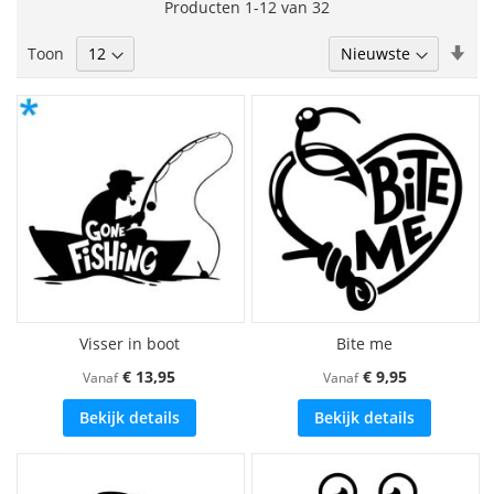
Producten
1
-
12
van
32
momenteel
Van
Toon
pagina
laa
naa
hoo
sor
Visser in boot
Bite me
€ 13,95
€ 9,95
Vanaf
Vanaf
Bekijk details
Bekijk details