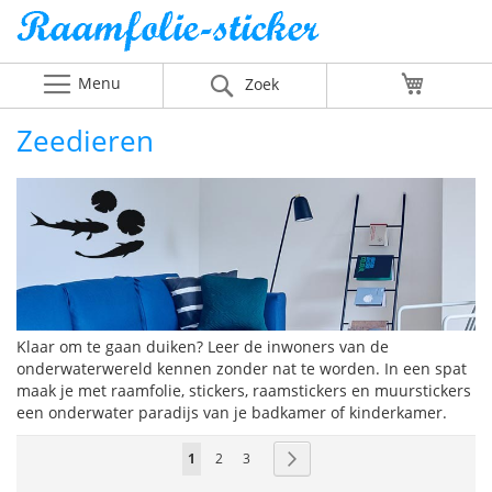
Menu
Winkelw
Zoek
Zeedieren
Klaar om te gaan duiken? Leer de inwoners van de
onderwaterwereld kennen zonder nat te worden. In een spat
maak je met raamfolie, stickers, raamstickers en muurstickers
een onderwater paradijs van je badkamer of kinderkamer.
Pagina
U
Pagina
Pagina
Pagina
Volgende
1
2
3
lees