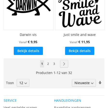
Darwin vis
Just smile and wave
€ 9,95
€ 11,95
Vanaf
Vanaf
Bekijk details
Bekijk details
Pagina
U
Pagina
Pagina
Pagina
Volgende
1
2
3
lees
Producten
1
-
12
van
32
momenteel
Van
Toon
pagina
laa
naa
hoo
SERVICE
HANDLEIDINGEN
sor
Veel gestelde vragen
Raamfolie aanbrengen