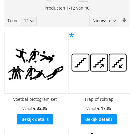
lees
Producten
1
-
12
van
40
momenteel
Van
Toon
pagina
laa
naa
hoo
sor
Voetbal pictogram set
Trap of roltrap
€ 32,95
€ 17,95
Vanaf
Vanaf
Bekijk details
Bekijk details