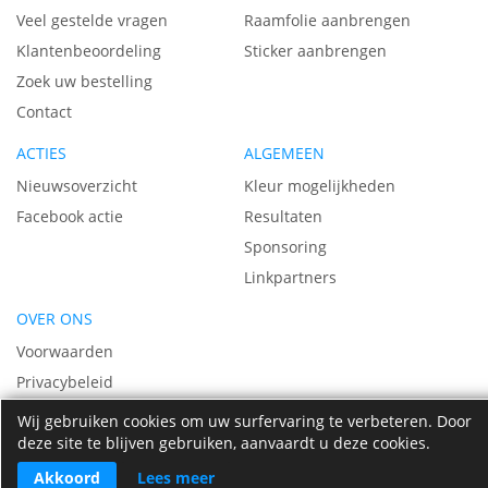
Veel gestelde vragen
Raamfolie aanbrengen
Klantenbeoordeling
Sticker aanbrengen
Zoek uw bestelling
Contact
ACTIES
ALGEMEEN
Nieuwsoverzicht
Kleur mogelijkheden
Facebook actie
Resultaten
Sponsoring
Linkpartners
OVER ONS
Voorwaarden
Privacybeleid
Vacatures
Wij gebruiken cookies om uw surfervaring te verbeteren. Door
deze site te blijven gebruiken, aanvaardt u deze cookies.
Over ons
Akkoord
Lees meer
© 2009 - 2026 Raamfolie-sticker.nl