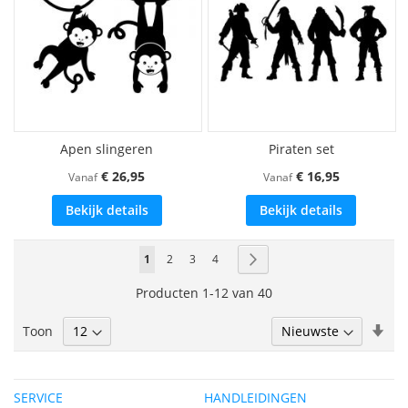
Apen slingeren
Piraten set
€ 26,95
€ 16,95
Vanaf
Vanaf
Bekijk details
Bekijk details
Pagina
U
Pagina
Pagina
Pagina
Pagina
Volgende
1
2
3
4
lees
Producten
1
-
12
van
40
momenteel
Van
Toon
pagina
laa
naa
hoo
SERVICE
HANDLEIDINGEN
sor