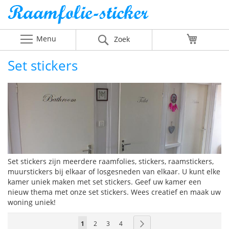
Menu
Winkelw
Zoek
Set stickers
Set stickers zijn meerdere raamfolies, stickers, raamstickers,
muurstickers bij elkaar of losgesneden van elkaar. U kunt elke
kamer uniek maken met set stickers. Geef uw kamer een
nieuw thema met onze set stickers. Wees creatief en maak uw
woning uniek!
Pagina
U
Pagina
Pagina
Pagina
Pagina
Volgende
1
2
3
4