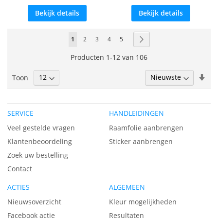
Bekijk details
Bekijk details
Pagina
U
Pagina
Pagina
Pagina
Pagina
Pagina
Volgende
1
2
3
4
5
lees
Producten
1
-
12
van
106
momenteel
Van
Toon
pagina
laa
naa
hoo
SERVICE
HANDLEIDINGEN
sor
Veel gestelde vragen
Raamfolie aanbrengen
Klantenbeoordeling
Sticker aanbrengen
Zoek uw bestelling
Contact
ACTIES
ALGEMEEN
Nieuwsoverzicht
Kleur mogelijkheden
Facebook actie
Resultaten