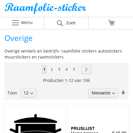
Menu
Winkelw
Zoek
Overige
Overige winkels en bedrijfs- raamfolie stickers autostickers
muurstickers en raamstickers.
Pagina
U
Pagina
Pagina
Pagina
Pagina
Pagina
Volgende
1
2
3
4
5
lees
Producten
1
-
12
van
106
momenteel
Van
Toon
pagina
laa
naa
hoo
sor