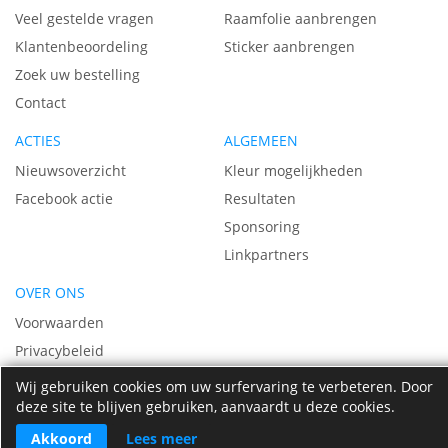
Veel gestelde vragen
Raamfolie aanbrengen
Klantenbeoordeling
Sticker aanbrengen
Zoek uw bestelling
Contact
ACTIES
ALGEMEEN
Nieuwsoverzicht
Kleur mogelijkheden
Facebook actie
Resultaten
Sponsoring
Linkpartners
OVER ONS
Voorwaarden
Privacybeleid
Vacatures
Wij gebruiken cookies om uw surfervaring te verbeteren. Door
deze site te blijven gebruiken, aanvaardt u deze cookies.
Over ons
Akkoord
Lees meer
© 2009 - 2026 Raamfolie-sticker.nl