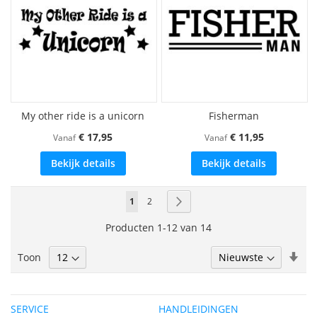
My other ride is a unicorn
Fisherman
€ 17,95
€ 11,95
Vanaf
Vanaf
Bekijk details
Bekijk details
Pagina
U
Pagina
Pagina
Volgende
1
2
lees
Producten
1
-
12
van
14
momenteel
Van
Toon
pagina
laa
naa
hoo
SERVICE
HANDLEIDINGEN
sor