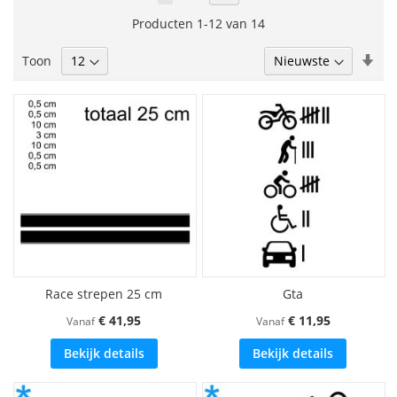
lees
Producten
1
-
12
van
14
momenteel
Van
Toon
pagina
laa
naa
hoo
sor
Race strepen 25 cm
Gta
€ 41,95
€ 11,95
Vanaf
Vanaf
Bekijk details
Bekijk details