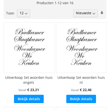
lees
Producten
1
-
12
van
16
momenteel
Van
Toon
pagina
laa
naa
hoo
sor
Uitverkoop Set woorden huis
Uitverkoop Set woorden huis
engels
nl
€ 23,21
€ 22,46
Vanaf
Vanaf
Bekijk details
Bekijk details