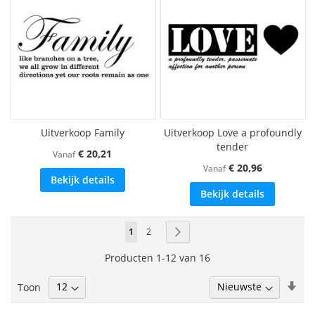
Uitverkoop Family
Uitverkoop Love a profoundly
tender
€ 20,21
Vanaf
€ 20,96
Vanaf
Bekijk details
Bekijk details
Pagina
U
Pagina
Pagina
Volgende
1
2
lees
Producten
1
-
12
van
16
momenteel
Van
Toon
pagina
laa
naa