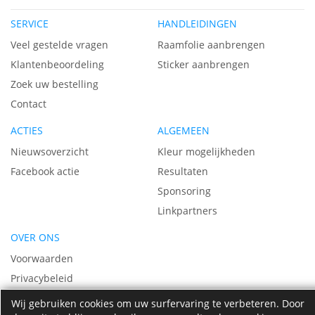
hoo
SERVICE
HANDLEIDINGEN
sor
Veel gestelde vragen
Raamfolie aanbrengen
Klantenbeoordeling
Sticker aanbrengen
Zoek uw bestelling
Contact
ACTIES
ALGEMEEN
Nieuwsoverzicht
Kleur mogelijkheden
Facebook actie
Resultaten
Sponsoring
Linkpartners
OVER ONS
Voorwaarden
Privacybeleid
Vacatures
Wij gebruiken cookies om uw surfervaring te verbeteren. Door