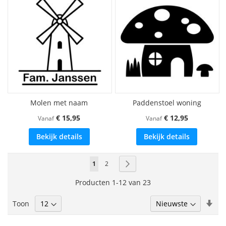
Molen met naam
Paddenstoel woning
€ 15,95
€ 12,95
Vanaf
Vanaf
Bekijk details
Bekijk details
Pagina
U
Pagina
Pagina
Volgende
1
2
lees
Producten
1
-
12
van
23
momenteel
Van
Toon
pagina
laa
naa