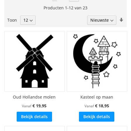
lees
Producten
1
-
12
van
23
momenteel
Van
Toon
pagina
laa
naa
hoo
sor
Oud Hollandse molen
Kasteel op maan
€ 19,95
€ 18,95
Vanaf
Vanaf
Bekijk details
Bekijk details