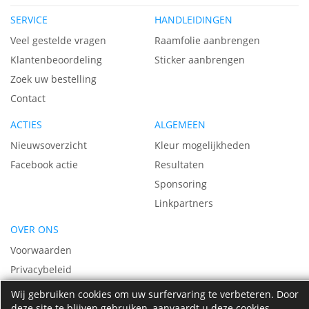
hoo
SERVICE
HANDLEIDINGEN
sor
Veel gestelde vragen
Raamfolie aanbrengen
Klantenbeoordeling
Sticker aanbrengen
Zoek uw bestelling
Contact
ACTIES
ALGEMEEN
Nieuwsoverzicht
Kleur mogelijkheden
Facebook actie
Resultaten
Sponsoring
Linkpartners
OVER ONS
Voorwaarden
Privacybeleid
Vacatures
Wij gebruiken cookies om uw surfervaring te verbeteren. Door
deze site te blijven gebruiken, aanvaardt u deze cookies.
Over ons