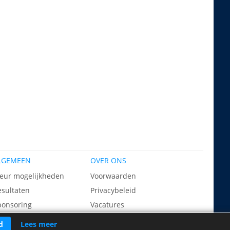
LGEMEEN
OVER ONS
leur mogelijkheden
Voorwaarden
esultaten
Privacybeleid
ponsoring
Vacatures
inkpartners
Over ons
d
Lees meer