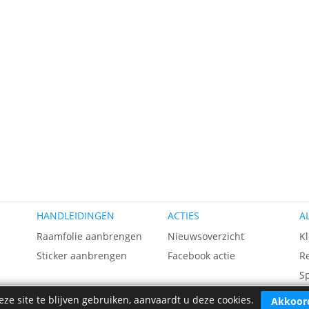
HANDLEIDINGEN
ACTIES
A
n
Raamfolie aanbrengen
Nieuwsoverzicht
K
Sticker aanbrengen
Facebook actie
R
S
L
ze site te blijven gebruiken, aanvaardt u deze cookies.
Akkoor