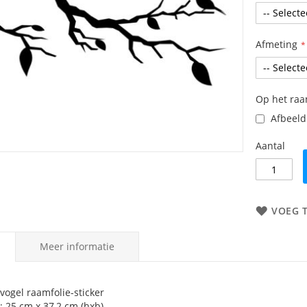
Afmeting
Op het ra
Afbeeldi
Aantal
VOEG 
Meer informatie
vogel raamfolie-sticker
: 25 cm x 37,2 cm (hxb)