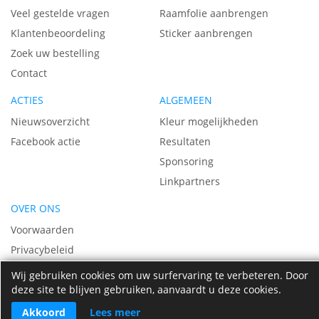
Veel gestelde vragen
Raamfolie aanbrengen
Klantenbeoordeling
Sticker aanbrengen
Zoek uw bestelling
Contact
ACTIES
ALGEMEEN
Nieuwsoverzicht
Kleur mogelijkheden
Facebook actie
Resultaten
Sponsoring
Linkpartners
OVER ONS
Voorwaarden
Privacybeleid
Vacatures
Wij gebruiken cookies om uw surfervaring te verbeteren. Door
deze site te blijven gebruiken, aanvaardt u deze cookies.
Over ons
Akkoord
Lees meer
© 2009 - 2026 Raamfolie-sticker.nl