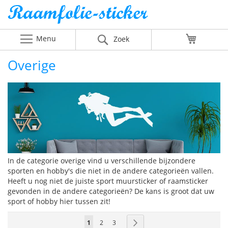
Menu
Winkelw
Zoek
Overige
In de categorie overige vind u verschillende bijzondere
sporten en hobby's die niet in de andere categorieën vallen.
Heeft u nog niet de juiste sport muursticker of raamsticker
gevonden in de andere categorieën? De kans is groot dat uw
sport of hobby hier tussen zit!
Pagina
U
Pagina
Pagina
Pagina
Volgende
1
2
3