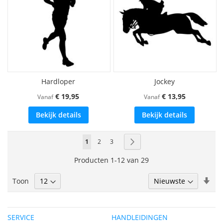
Hardloper
Jockey
€ 19,95
€ 13,95
Vanaf
Vanaf
Bekijk details
Bekijk details
Pagina
U
Pagina
Pagina
Pagina
Volgende
1
2
3
lees
Producten
1
-
12
van
29
momenteel
Van
Toon
pagina
laa
naa
hoo
SERVICE
HANDLEIDINGEN
sor