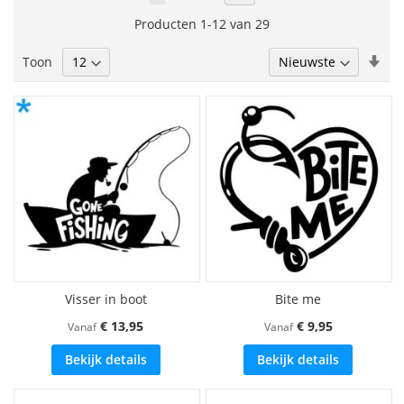
lees
Producten
1
-
12
van
29
momenteel
Van
Toon
pagina
laa
naa
hoo
sor
Visser in boot
Bite me
€ 13,95
€ 9,95
Vanaf
Vanaf
Bekijk details
Bekijk details