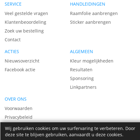
SERVICE
HANDLEIDINGEN
Veel gestelde vragen
Raamfolie aanbrengen
Klantenbeoordeling
Sticker aanbrengen
Zoek uw bestelling
Contact
ACTIES
ALGEMEEN
Nieuwsoverzicht
Kleur mogelijkheden
Facebook actie
Resultaten
Sponsoring
Linkpartners
OVER ONS
Voorwaarden
Privacybeleid
Vacatures
Wij gebruiken cookies om uw surfervaring te verbeteren. Door
Over ons
deze site te blijven gebruiken, aanvaardt u deze cookies.