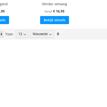
egend
Vlinder omvang
,95
€ 16,95
Vanaf
ails
Bekijk details
Van
Toon
ina
U lees momenteel pagina
4
laag
naar
hoog
sorteren