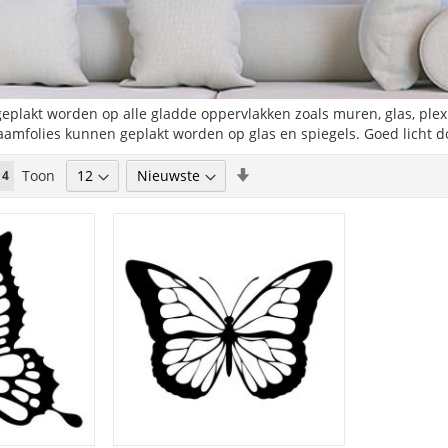
eplakt worden op alle gladde oppervlakken zoals muren, glas, plexigl
raamfolies kunnen geplakt worden op glas en spiegels. Goed licht do
Van
Toon
ina
U lees momenteel pagina
4
laag
naar
hoog
sorteren