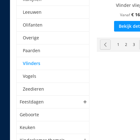
Vlinder vli
Leeuwen
€ 16
Vanaf
Olifanten
Bekijk det
Overige
Pagina
Pagina
Vorige
Pagina
Pagina
Pag
1
2
3
Paarden
Vlinders
Vogels
Zeedieren
Feestdagen
Geboorte
Keuken