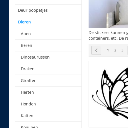
Deur poppetjes
Dieren
De stickers kunnen g
Apen
containers, etc. De 
Beren
Pagina
Pagina
Vorige
Pagina
Pagina
Pag
1
2
3
Dinosaurussen
Draken
Giraffen
Herten
Honden
Katten
Konijnen