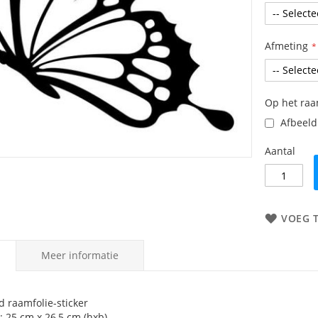
Afmeting
Op het ra
Afbeeldi
Aantal
VOEG 
Meer informatie
d raamfolie-sticker
: 25 cm x 26,5 cm (hxb)