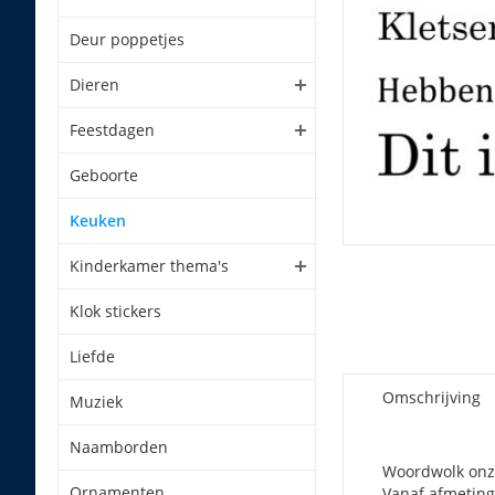
Deur poppetjes
Dieren
Feestdagen
Geboorte
Keuken
Kinderkamer thema's
Klok stickers
Liefde
Omschrijving
Muziek
Naamborden
Woordwolk onze
Ornamenten
Vanaf afmeting