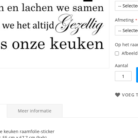
Afmeting
Op het ra
Afbeeldi
Aantal
VOEG 
Meer informatie
 keuken raamfolie-sticker
: 55 cm x 67,7 cm (hxb)