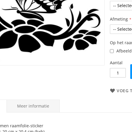
Afmeting
Op het ra
Afbeeldi
Aantal
VOEG 
Meer informatie
emen raamfolie-sticker
: 20 cm x 20,4 cm (hxb)