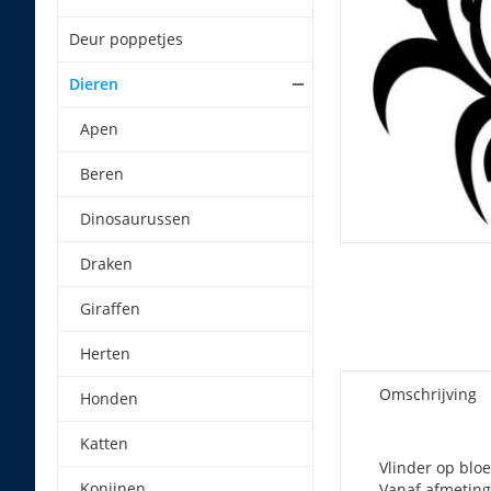
Deur poppetjes
Dieren
Apen
Beren
Dinosaurussen
Draken
Giraffen
Herten
Omschrijving
Honden
Katten
Vlinder op blo
Konijnen
Vanaf afmeting