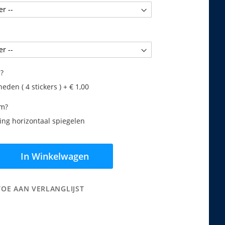
?
eden ( 4 stickers )
+
€ 1,00
am?
ng horizontaal spiegelen
In Winkelwagen
TOE AAN VERLANGLIJST