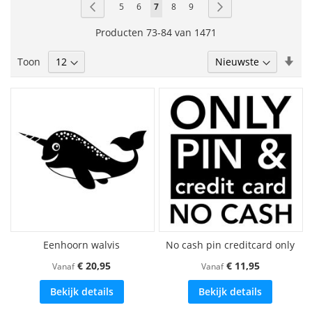
Pagina
Pagina
Vorige
Pagina
Pagina
U
Pagina
Pagina
Pagina
Volgende
5
6
7
8
9
lees
Producten
73
-
84
van
1471
momenteel
Van
Toon
pagina
laa
naa
hoo
sor
Eenhoorn walvis
No cash pin creditcard only
€ 20,95
€ 11,95
Vanaf
Vanaf
Bekijk details
Bekijk details