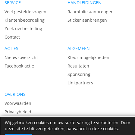
SERVICE
HANDLEIDINGEN
sor
Veel gestelde vragen
Raamfolie aanbrengen
Klantenbeoordeling
Sticker aanbrengen
Zoek uw bestelling
Contact
ACTIES
ALGEMEEN
Nieuwsoverzicht
Kleur mogelijkheden
Facebook actie
Resultaten
Sponsoring
Linkpartners
OVER ONS
Voorwaarden
Privacybeleid
Vacatures
Wij gebruiken cookies om uw surfervaring te verbeteren. Door
deze site te blijven gebruiken, aanvaardt u deze cookies.
Over ons