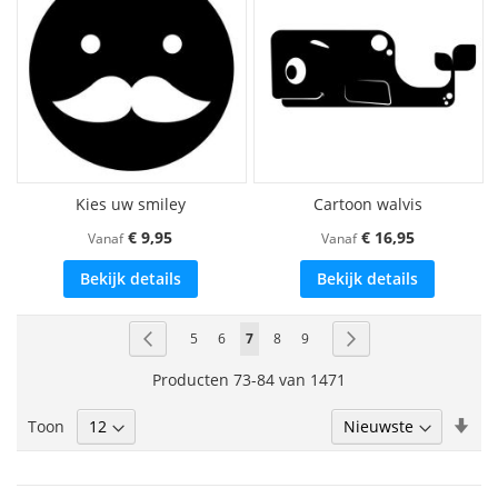
Kies uw smiley
Cartoon walvis
€ 9,95
€ 16,95
Vanaf
Vanaf
Bekijk details
Bekijk details
Pagina
Pagina
Vorige
Pagina
Pagina
U
Pagina
Pagina
Pagina
Volgende
5
6
7
8
9
lees
Producten
73
-
84
van
1471
momenteel
Van
Toon
pagina
laa
naa
hoo