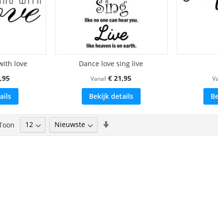
with love
Dance love sing live
,95
€ 21,95
Vanaf
V
ails
Bekijk details
Be
Van
Toon
ees momenteel pagina
laag
naar
hoog
sorteren