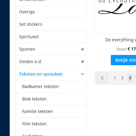
Overige
Set stickers
Spiritueel
Do everything 
€ 17
Sporten
Vanaf
Bekijk det
Steden e.d.
Teksten en spreuken
Pagina
Pagina
Vorige
Pagina
Pagina
U l
1
2
3
Badkamer teksten
Blok teksten
Familie teksten
Film teksten