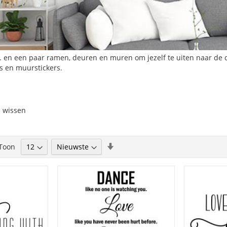
... en een paar ramen, deuren en muren om jezelf te uiten naar de d
rs en muurstickers.
s wissen
Van
Toon
ees momenteel pagina
laag
naar
hoog
sorteren