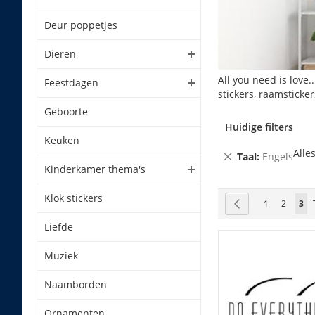
Deur poppetjes
Dieren
All you need is love
Feestdagen
stickers, raamsticke
Geboorte
Huidige filters
Keuken
Alle
Verwijder
Taal
Engels
Kinderkamer thema's
dit
artikel
Klok stickers
Pagina
Pagina
Vorige
Pagina
Pagina
U l
1
2
3
Liefde
Muziek
Naamborden
Ornamenten