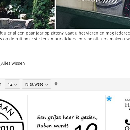
t u er al een paar jaar op zitten? Gaat u het vieren en mag iedere
s op de ruit onze stickers, muurstickers en raamstickers maken uw 
Alles wissen
s
Van
n
agina
e
laag
naar
hoog
sorteren