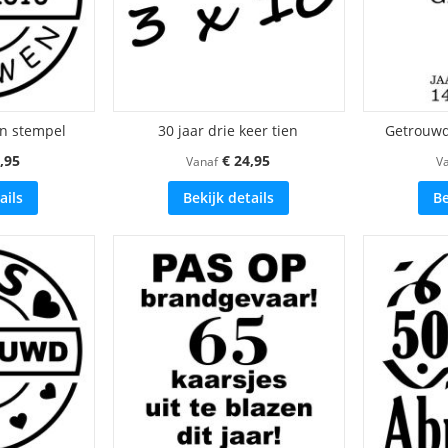
n stempel
30 jaar drie keer tien
Getrouw
,95
€ 24,95
Vanaf
V
ails
Bekijk details
Be