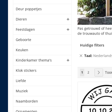
Deur poppetjes
Dieren
Pas getrouwd of heef
Feestdagen
de trouwauto of thui
Geboorte
Huidige filters
Keuken
Verwijder
Taal
Nederland
Kinderkamer thema's
dit
artikel
Klok stickers
Pagina
Too
U lees momenteel p
Pagina
Pagina
Volgend
1
2
Liefde
Muziek
Naamborden
Ornamenten