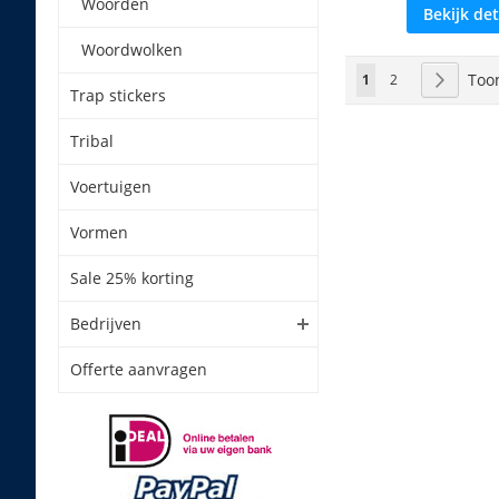
Woorden
Bekijk det
Woordwolken
Pagina
Too
U lees momenteel p
Pagina
Pagina
Volgend
1
2
Trap stickers
Tribal
Voertuigen
Vormen
Sale 25% korting
Bedrijven
Offerte aanvragen