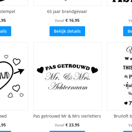
 stempel
65 jaar brandgevaar
,95
€ 16,95
Vanaf
V
ails
Bekijk details
Be
ouwd
Pas getrouwd Mr & Mrs sierletters
Bruiloft 
,95
€ 23,95
Vanaf
V