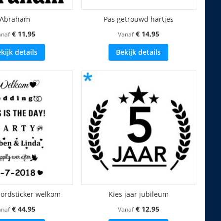
Abraham
Pas getrouwd hartjes
€ 11,95
€ 14,95
anaf
Vanaf
kijk details
Bekijk details
bordsticker welkom
Kies jaar jubileum
€ 44,95
€ 12,95
anaf
Vanaf