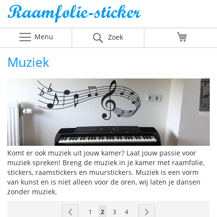
Menu
Winkelw
Zoek
Muziek
Komt er ook muziek uit jouw kamer? Laat jouw passie voor
muziek spreken! Breng de muziek in je kamer met raamfolie,
stickers, raamstickers en muurstickers. Muziek is een vorm
van kunst en is niet alleen voor de oren, wij laten je dansen
zonder muziek.
Pagina
Pagina
Vorige
Pagina
U
Pagina
Pagina
Pagina
Volgende
1
2
3
4