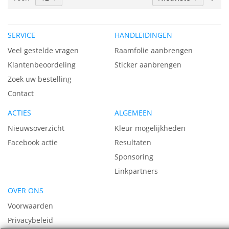
pagina
laa
naa
hoo
SERVICE
HANDLEIDINGEN
sor
Veel gestelde vragen
Raamfolie aanbrengen
Klantenbeoordeling
Sticker aanbrengen
Zoek uw bestelling
Contact
ACTIES
ALGEMEEN
Nieuwsoverzicht
Kleur mogelijkheden
Facebook actie
Resultaten
Sponsoring
Linkpartners
OVER ONS
Voorwaarden
Privacybeleid