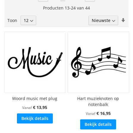
lees
Producten
13
-
24
van
44
momenteel
Van
Toon
pagina
laa
naa
hoo
sor
Woord music met plug
Hart muzieknoten op
notenbalk
€ 13,95
Vanaf
€ 16,95
Vanaf
Bekijk details
Bekijk details