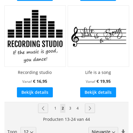
Recording studio
Life is a song
€ 16,95
€ 19,95
Vanaf
Vanaf
Bekijk details
Bekijk details
Pagina
Pagina
Vorige
Pagina
U
Pagina
Pagina
Pagina
Volgende
1
2
3
4
lees
Producten
13
-
24
van
44
momenteel
Van
Toon