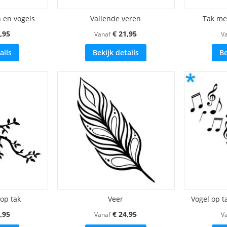
 en vogels
Vallende veren
Tak me
,95
€ 21,95
Vanaf
V
ails
Bekijk details
Be
op tak
Veer
Vogel op 
,95
€ 24,95
Vanaf
V