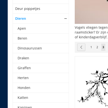
Deur poppetjes
Dieren
Vogels vliegen tege
Apen
raamsticker? Er zijn
of kinderdagverblijf.
Beren
Pagina
Pagina
Vorige
Pagina
Pagina
U l
1
2
3
Dinosaurussen
Draken
Giraffen
Herten
Honden
Katten
Konijnen