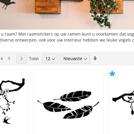
n u raam? Met raamstickers op uw ramen kunt u voorkomen dat vog
 diverse ontwerpen, ook voor uw interieur hebben we leuke vogels o
Van
Toon
ees momenteel pagina
Pagina
Pagina
Pagina
Volgende
4
5
laag
naar
hoog
sorteren