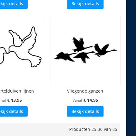
kijk details
Bekijk details
rtelduiven lijnen
Vliegende ganzen
€ 13,95
€ 14,95
anaf
Vanaf
kijk details
Bekijk details
Producten
25
-
36
van
85