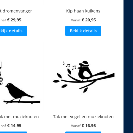
t dromenvanger
Kip haan kuikens
€ 29,95
€ 20,95
anaf
Vanaf
kijk details
Bekijk details
tak met muzieknoten
Tak met vogel en muzieknoten
€ 14,95
€ 16,95
anaf
Vanaf