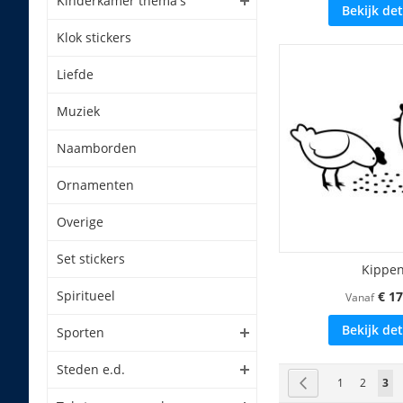
Kinderkamer thema's
Bekijk det
Klok stickers
Liefde
Muziek
Naamborden
Ornamenten
Overige
Set stickers
Kippe
Spiritueel
€ 17
Vanaf
Bekijk det
Sporten
Steden e.d.
Pagina
Pagina
Vorige
Pagina
Pagina
U l
1
2
3