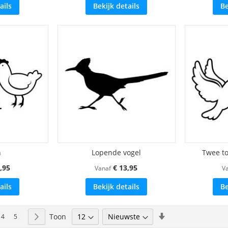
ails
Bekijk details
Be
n
Lopende vogel
Twee to
,95
€ 13,95
Vanaf
V
ails
Bekijk details
Be
Van
Toon
ees momenteel pagina
Pagina
Pagina
Pagina
Volgende
4
5
laag