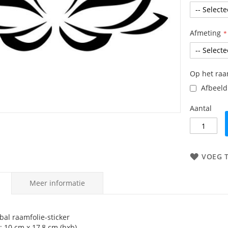
Afmeting
Op het ra
Afbeeldi
Aantal
VOEG 
Meer informatie
bal raamfolie-sticker
: 10 cm x 17,8 cm (hxb)