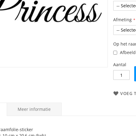
Afmeting
Op het ra
Afbeeldi
Aantal
VOEG 
Meer informatie
 raamfolie-sticker
: 10 cm x 20,6 cm (hxb)