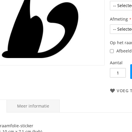
Afmeting
Op het ra
Afbeeldi
Aantal
VOEG 
Meer informatie
raamfolie-sticker
: 10 cm x 7,1 cm (hxb)