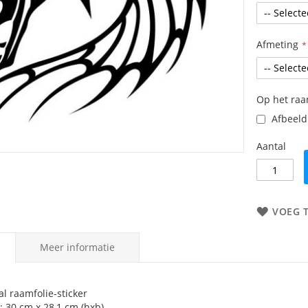
Afmeting
Op het ra
Afbeeldi
Aantal
VOEG 
Meer informatie
l raamfolie-sticker
: 30 cm x 28,1 cm (hxb)