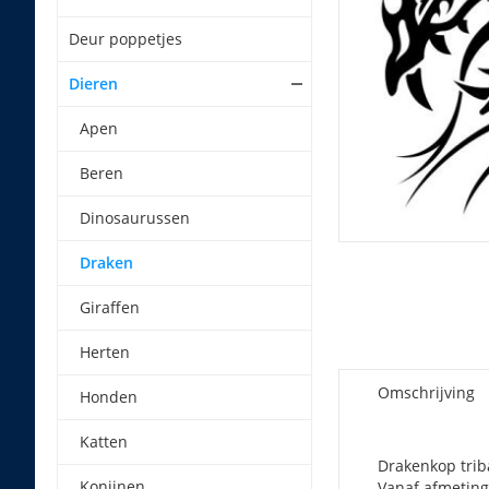
Deur poppetjes
Dieren
Apen
Beren
Dinosaurussen
Draken
Giraffen
Herten
Omschrijving
Honden
Katten
Drakenkop triba
Konijnen
Vanaf afmeting