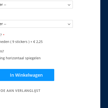
?
eden ( 9 stickers )
+
€ 2,25
am?
ng horizontaal spiegelen
In Winkelwagen
TOE AAN VERLANGLIJST