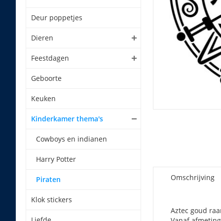
Deur poppetjes
Dieren
Feestdagen
Geboorte
Keuken
Kinderkamer thema's
Cowboys en indianen
Harry Potter
Omschrijving
Piraten
Klok stickers
Aztec goud raa
Liefde
Vanaf afmeting