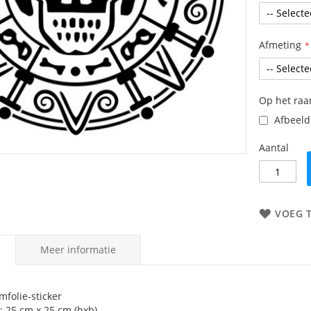
Afmeting
Op het ra
Afbeeldi
Aantal
VOEG 
Meer informatie
mfolie-sticker
: 25 cm x 25 cm (hxb)